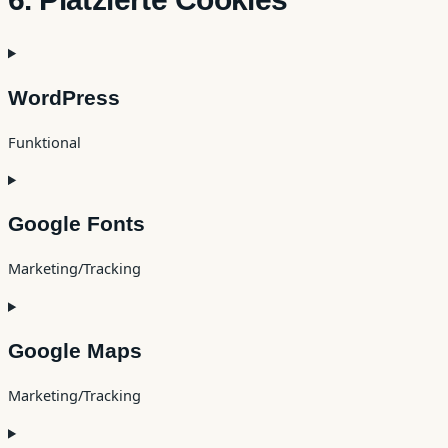
WordPress
Funktional
Consent
to
Google Fonts
service
wordpress
Marketing/Tracking
Consent
to
Google Maps
service
google-
Marketing/Tracking
fonts
Consent